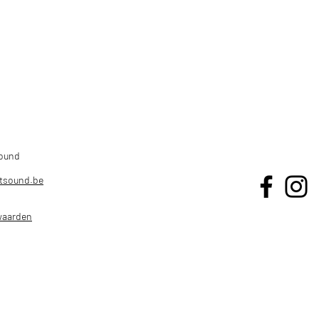
HOME
OPNAMES
LIVE SOUND
ACAD
Sound
tsound.be
waarden