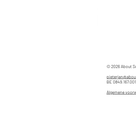
© 2026 About 
pieterjan@abou
BE 0849.167.001
Algemene voor