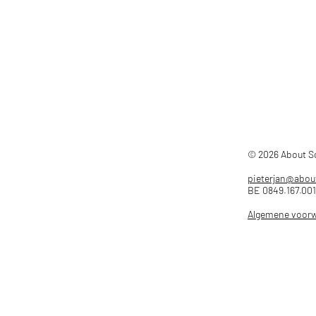
© 2026 About 
pieterjan@abou
BE 0849.167.001
Algemene voor