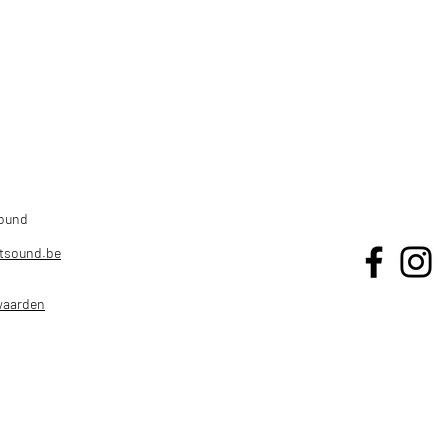
HOME
OPNAMES
LIVE SOUND
ACAD
Sound
tsound.be
waarden