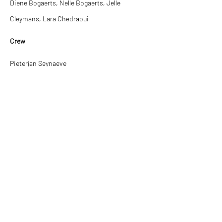
Diene Bogaerts, Nelle Bogaerts, Jelle
Cleymans, Lara Chedraoui
Crew
Pieterjan Seynaeve
Tags
Audiocaptatie, Mixing
© 2026 About Sound
pieterjan@aboutsound.be