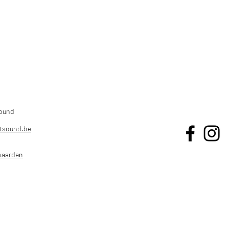
HOME
OPNAMES
LIVE SOUND
ACAD
Sound
tsound.be
waarden