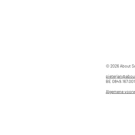
© 2026 About 
pieterjan@abou
BE 0849.167.001
Algemene voor